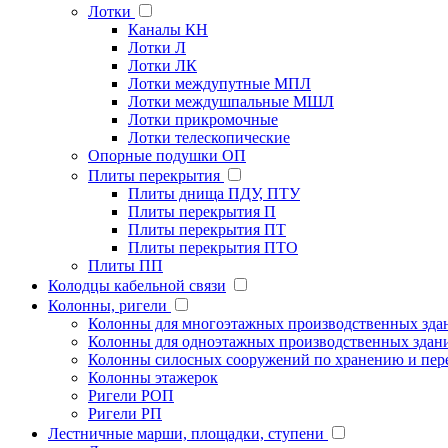
Лотки
Каналы КН
Лотки Л
Лотки ЛК
Лотки междупутные МПЛ
Лотки междушпальные МШЛ
Лотки прикромочные
Лотки телескопические
Опорные подушки ОП
Плиты перекрытия
Плиты днища ПДУ, ПТУ
Плиты перекрытия П
Плиты перекрытия ПТ
Плиты перекрытия ПТО
Плиты ПП
Колодцы кабельной связи
Колонны, ригели
Колонны для многоэтажных производственных зда
Колонны для одноэтажных производственных здан
Колонны силосных сооружений по хранению и пере
Колонны этажерок
Ригели РОП
Ригели РП
Лестничные марши, площадки, ступени