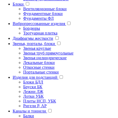
Блоки
Вентиляционные блоки
Фундаментные блоки
Фундаменты ФЛ
Вибропрессованные изделия
Бордюры
Тротуарная плитка
Диафрагмы жесткости
Звенья, порталы, блоки
Звенья круглые
Звенья труб прямоугольные
Звенья цилиндрические
Лекальные блоки
Откосные стенки
Портальные стенки
Изделия для подстанций
Блоки БДЛ
Бруски БК
Лежни ЛЖ
Лотки УБК
Плиты НСП, УБК
Ригели Р, АР
Каналы и тоннели
Балки