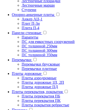
Лестничные площадки
Лестничные марши
Ступени
Опорно-анкерные плиты
Анкер АЦ-1
Плит П-3и
Плита П-4
Панели стеновые
Парапеты
ПС для емкостных сооружений
ПС толщиной 250мм
ПС толщиной 300мм
ПС толщиной 350мм
Перемычки
Перемычки брусковые
Перемычки плитные
Плиты дорожные
Плиты аэродромные
Плиты дорожные 1П, 2П
Плиты дорожные ПД
Плиты перекрытия, покрытия
Плиты перекрытия ПБ
Плиты перекрытия ПК
Плиты покрытия ребристые
Прогоны