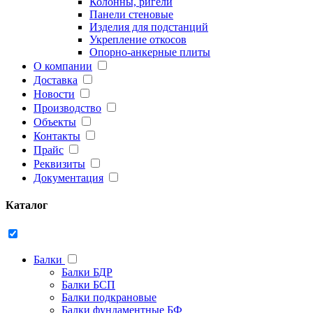
Колонны, ригели
Панели стеновые
Изделия для подстанций
Укрепление откосов
Опорно-анкерные плиты
О компании
Доставка
Новости
Производство
Объекты
Контакты
Прайс
Реквизиты
Документация
Каталог
Балки
Балки БДР
Балки БСП
Балки подкрановые
Балки фундаментные БФ